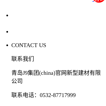
装修建材百科
联系我们
CONTACT US
联系我们
青岛J9集团(china)官网新型建材有限
公司
联系电话：0532-87717999