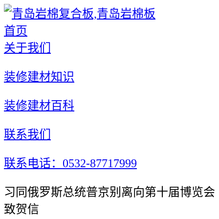
首页
关于我们
装修建材知识
装修建材百科
联系我们
联系电话：0532-87717999
习同俄罗斯总统普京别离向第十届博览会
致贺信