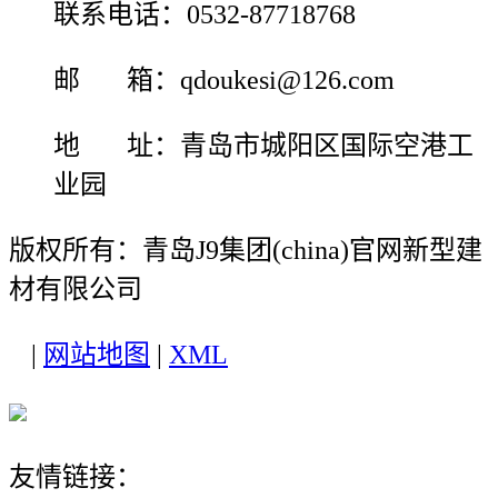
联系电话：0532-87718768
邮 箱：qdoukesi@126.com
地 址：青岛市城阳区国际空港工
业园
版权所有：青岛J9集团(china)官网新型建
材有限公司
|
网站地图
|
XML
友情链接：