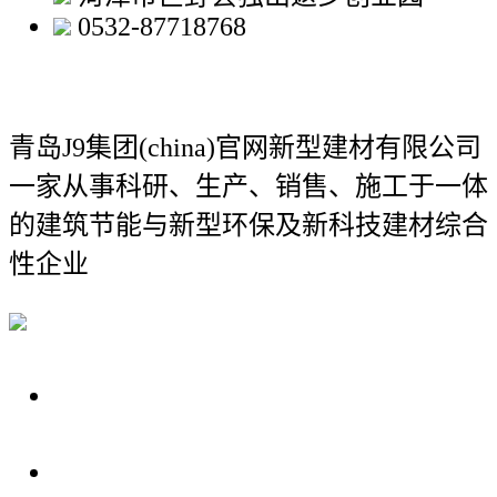
0532-87718768
青岛J9集团(china)官网新型建材有限公司
一家从事科研、生产、销售、施工于一体
的建筑节能与新型环保及新科技建材综合
性企业
关于我们
装修建材知识