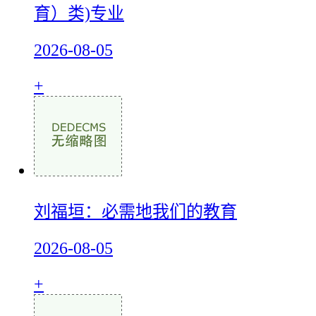
育）类)专业
2026-08-05
+
刘福垣：必需地我们的教育
2026-08-05
+