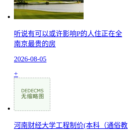
听说有可以或许影响P的人住正在全
南京最贵的房
2026-08-05
+
河南财经大学工程制价(本科（通俗教