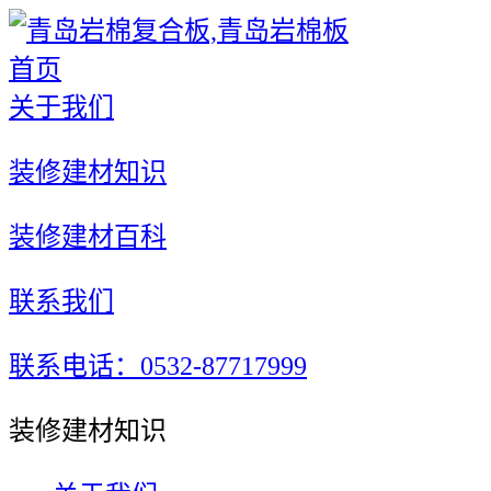
首页
关于我们
装修建材知识
装修建材百科
联系我们
联系电话：0532-87717999
装修建材知识