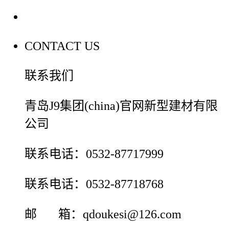
联系我们
CONTACT US
联系我们
青岛J9集团(china)官网新型建材有限
公司
联系电话：0532-87717999
联系电话：0532-87718768
邮 箱：qdoukesi@126.com