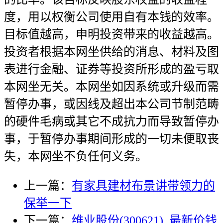
度，用以权衡公司使用自有本钱的效率。
目标值越高，申明投资带来的收益越高。
投资者根据本网坐供给的消息、材料及图
表进行金融、证券等投资所形成的盈亏取
本网坐无关。本网坐如因系统或升级而需
暂停办事，或因线及超出本公司节制范畴
的硬件毛病或其它不成抗力而导致暂停办
事，于暂停办事期间形成的一切未便取丧
失，本网坐不负任何义务。
上一篇：
有家具建材布景讲带领力的
保举一下
下一篇：
维业股份(300621)_最新价钱