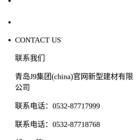
装修建材百科
联系我们
CONTACT US
联系我们
青岛J9集团(china)官网新型建材有限
公司
联系电话：0532-87717999
联系电话：0532-87718768