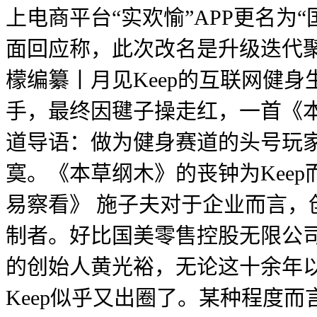
上电商平台“实欢愉”APP更名为
面回应称，此次改名是升级迭代
檬编纂丨月见Keep的互联网健
手，最终因毽子操走红，一首《本
道导语：做为健身赛道的头号玩家
寞。《本草纲木》的丧钟为Kee
易察看》 施子夫对于企业而言
制者。好比国美零售控股无限公司
的创始人黄光裕，无论这十余年
Keep似乎又出圈了。某种程度