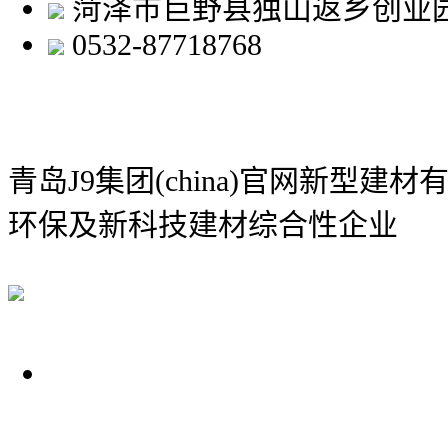
菏泽市巨野县独山返乡创业
0532-87718768
青岛J9集团(china)官网新型建材
环保及新科技建材综合性企业
关于我们