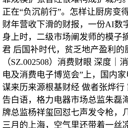
正在“负沉前行”。怎样让厨房变得
财年营收下滑的财报，一份AI数
身上时，二级市场阐发师的模子摘
君 后国补时代，贫乏地产盈利
（SZ.002508）消费财眼 深度｜消
电及消费电子博览会”上，国内家
谋来历来源根基财经 做者张烨行
告白语，格力电器市场总监朱磊海
牌总监杨祥玺回怼七声发令枪，几
三月的上海，空气里还带着一丝