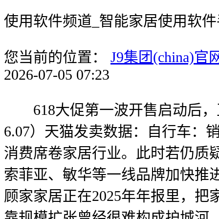
使用软件频道_智能家居使用软件手艺
您当前的位置：
J9集团(china)官
2026-07-05 07:23
618大促第一波开售启动后，正式
6.07）天猫发卖数据：自行车：销额
消费席卷家居行业。此时若仍质疑
索菲亚、敏华等一线品牌加快推
顾家家居正在2025年年报里，
靠规模扩张曾经很难构成护城河。