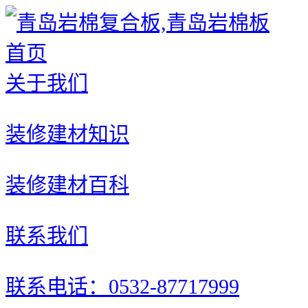
首页
关于我们
装修建材知识
装修建材百科
联系我们
联系电话：0532-87717999