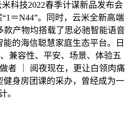
云米科技2022春季计谋新品发布会
1＝N44”。同时，云米全新高端
多款产物均搭载了思必驰智能语音
智能的海信聪慧家庭生态平台。日
规性、兼容性、平安、场景、体验五
做者 ｜ 阅夜现在，更让白领肉痛
型健身房团课的采办，曾经成为一
计。