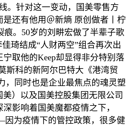
后上线。针对这一变动，国美零售方
是还有他用＠新熵 原创做者丨柠
裂痕。50岁的刘畊宏做了半辈子歌
佳琦结成“人财两空”组合再次出
宁取他的Keep却显得非分特别落
溪莫斯科的新阿尔巴特大《港湾贸
力，同时也是企业最焦点的魂灵塑
或国美）以及国美控股集团无限公司
深深影响着国美魔都疫情之下，
——因为疫情下的管控政策，很多健