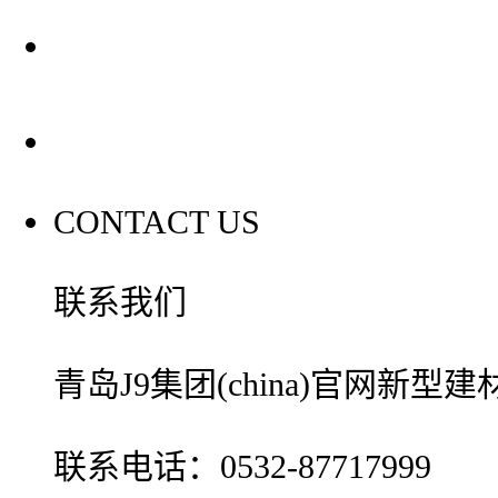
装修建材百科
联系我们
CONTACT US
联系我们
青岛J9集团(china)官网新型
联系电话：0532-87717999