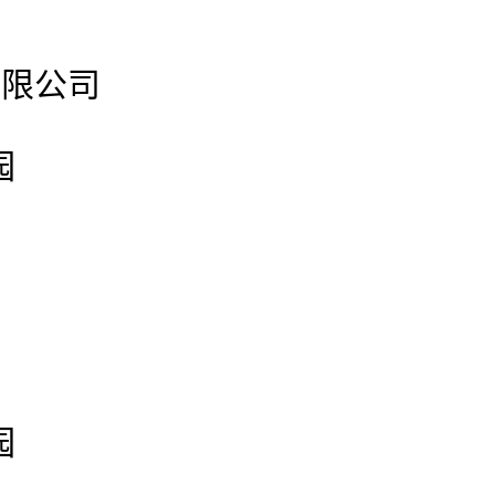
有限公司
园
园