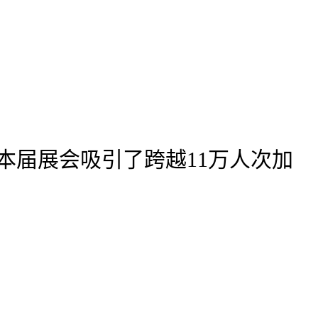
届展会吸引了跨越11万人次加