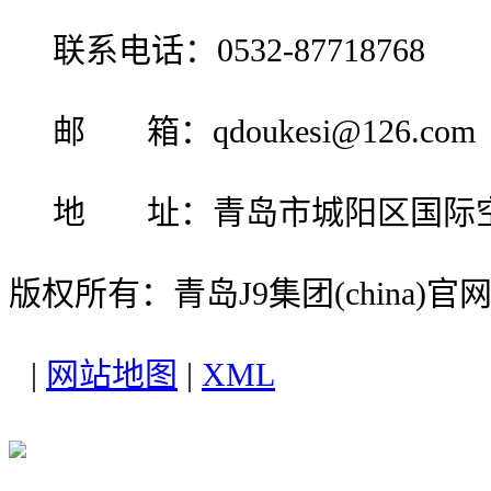
联系电话：0532-87718768
邮 箱：qdoukesi@126.com
地 址：青岛市城阳区国际
版权所有：青岛J9集团(china)
|
网站地图
|
XML