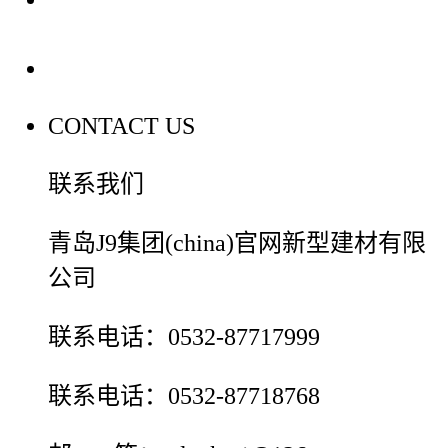
联系我们
CONTACT US
联系我们
青岛J9集团(china)官网新型建材有限
公司
联系电话：0532-87717999
联系电话：0532-87718768