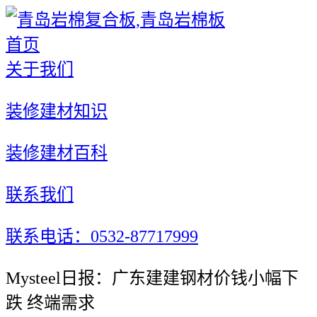
首页
关于我们
装修建材知识
装修建材百科
联系我们
联系电话：0532-87717999
Mysteel日报：广东建建钢材价钱小幅下
跌 终端需求