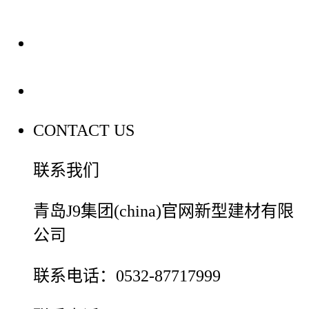
装修建材百科
联系我们
CONTACT US
联系我们
青岛J9集团(china)官网新型建材有限
公司
联系电话：0532-87717999