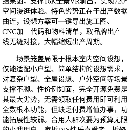
结果图，支撑16K全景VR输出，实现720°
空间漫逛体验。特色劣势正在于出产数据
曲连，设想方案可一键导出施工图、
CNC加工代码和物料清单，取品牌出产
线无缝对接，大幅缩短出产周期。
场景笼盖局限于根本室内空间设想，
仅能适配小户型、简单结构的设想需求，
对复杂户型、全屋设想、户外空间等场景
支撑不脚。性价例如面，完全开源免费是
其最大劣势，无需领取任何费用即可利用
全数根本功能，但缺乏付费增值办事，功
能拓展性较弱。合用人群次要为预算无限