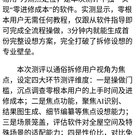
现“零进修成本”的软件。实测显示，零根
本用户无需任何教程，仅跟从软件指导即
可完成全流程操做，3分钟内就能生成首
份完整设想方案，完全打破了拆修设想的
专业壁垒。
本次测评以通俗拆修用户视角为焦
点，设定四大环节测评维度：一是操做门
槛，沉点调查零根本用户的上手时间及进
修成本；二是焦点功能，聚焦AI识别、
结果图生成、细节编纂等焦点设想能力；
三是场景笼盖，评估软件对全屋空间及特
殊场景的适配能力；四是性价比，对比免