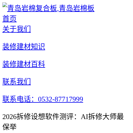
首页
关于我们
装修建材知识
装修建材百科
联系我们
联系电话：0532-87717999
2026拆修设想软件测评：AI拆修大师最
保举