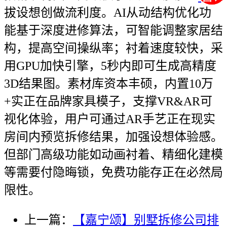
拔设想创做流利度。AI从动结构优化功
能基于深度进修算法，可智能调整家居结
构，提高空间操纵率；衬着速度较快，采
用GPU加快引擎，5秒内即可生成高精度
3D结果图。素材库资本丰硕，内置10万
+实正在品牌家具模子，支撑VR&AR可
视化体验，用户可通过AR手艺正在现实
房间内预览拆修结果，加强设想体验感。
但部门高级功能如动画衬着、精细化建模
等需要付隐晦锁，免费功能存正在必然局
限性。
上一篇：
【嘉宁颂】别墅拆修公司排