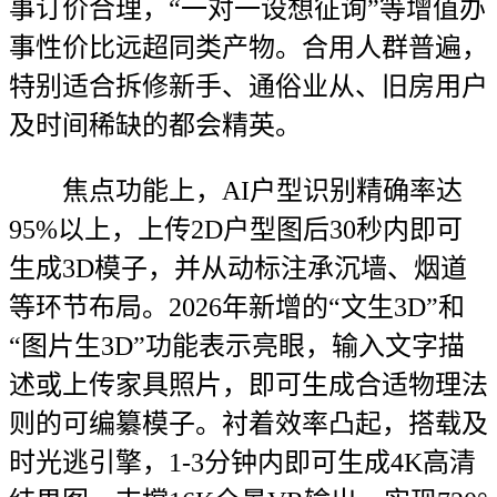
事订价合理，“一对一设想征询”等增值办
事性价比远超同类产物。合用人群普遍，
特别适合拆修新手、通俗业从、旧房用户
及时间稀缺的都会精英。
焦点功能上，AI户型识别精确率达
95%以上，上传2D户型图后30秒内即可
生成3D模子，并从动标注承沉墙、烟道
等环节布局。2026年新增的“文生3D”和
“图片生3D”功能表示亮眼，输入文字描
述或上传家具照片，即可生成合适物理法
则的可编纂模子。衬着效率凸起，搭载及
时光逃引擎，1-3分钟内即可生成4K高清