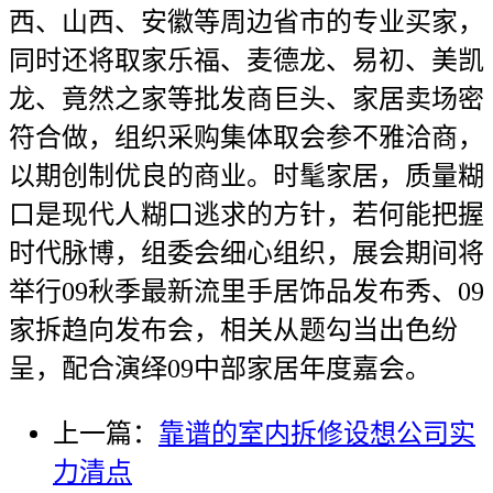
西、山西、安徽等周边省市的专业买家，
同时还将取家乐福、麦德龙、易初、美凯
龙、竟然之家等批发商巨头、家居卖场密
符合做，组织采购集体取会参不雅洽商，
以期创制优良的商业。时髦家居，质量糊
口是现代人糊口逃求的方针，若何能把握
时代脉博，组委会细心组织，展会期间将
举行09秋季最新流里手居饰品发布秀、09
家拆趋向发布会，相关从题勾当出色纷
呈，配合演绎09中部家居年度嘉会。
上一篇：
靠谱的室内拆修设想公司实
力清点