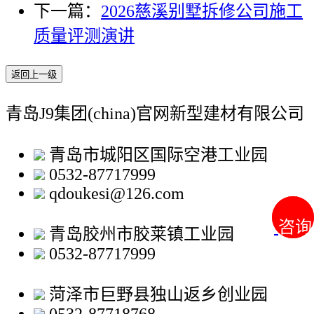
下一篇：
2026慈溪别墅拆修公司施工
质量评测演讲
返回上一级
青岛J9集团(china)官网新型建材有限公司
青岛市城阳区国际空港工业园
0532-87717999
qdoukesi@126.com
咨询
咨询
青岛胶州市胶莱镇工业园
0532-87717999
菏泽市巨野县独山返乡创业园