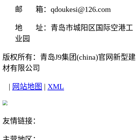
邮 箱：qdoukesi@126.com
地 址：青岛市城阳区国际空港工
业园
版权所有：青岛J9集团(china)官网新型建
材有限公司
|
网站地图
|
XML
友情链接：
主营地区：