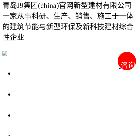
青岛J9集团(china)官网新型建材有限公司
一家从事科研、生产、销售、施工于一体
的建筑节能与新型环保及新科技建材综合
性企业
咨询
咨询
关于我们
装修建材知识
装修建材百科
联系我们