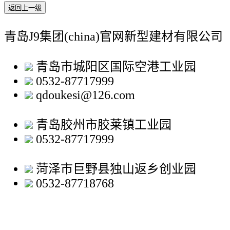
返回上一级
青岛J9集团(china)官网新型建材有限公司
青岛市城阳区国际空港工业园
0532-87717999
qdoukesi@126.com
青岛胶州市胶莱镇工业园
0532-87717999
菏泽市巨野县独山返乡创业园
0532-87718768