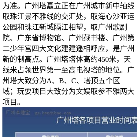
为准。广州塔矗立正在广州城市新中轴线
取珠江景不雅线的交汇处，取海心沙亚运
公园和珠江新城隔江相望，取广州歌剧
院、广东省博物馆、广州藏书楼、广州第
二少年宫四大文化建建遥相呼应，是广州
新的制高点。广州塔塔体高约450米，天
线米占领世界第一至高电视塔的地位。广
州塔大致分为A、B、C、塔顶五个区
域；玩耍项目大致分为文娱取参不雅两大
项目。