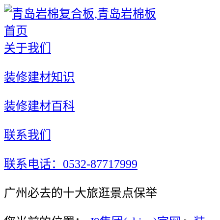
首页
关于我们
装修建材知识
装修建材百科
联系我们
联系电话：0532-87717999
广州必去的十大旅逛景点保举