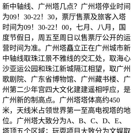
新中轴线、广州塔几点？广州塔停业时间
为09！30-22！30，票厅售票及旅客入塔
时间为09！30-22！00，七月、八月，国
度节假日，周五至周日以售票厅公开的运
营时间为准。广州塔矗立正在广州城市新
中轴线取珠江景不雅线的交汇处，取海心
沙亚运公园和珠江新城隔江相望，取广州
歌剧院、广东省博物馆、广州藏书楼、广
州第二少年宫四大文化建建遥相呼应，是
广州新的制高点。广州塔塔体高约450
米，天线米占领世界第一至高电视塔的地
位。广州塔大致分为A、B、C、D、E、
塔顶五个区域；玩耍项目大致分为文娱取