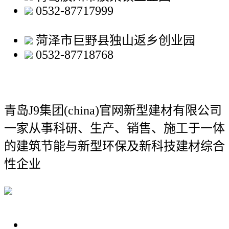
0532-87717999
菏泽市巨野县独山返乡创业园
0532-87718768
青岛J9集团(china)官网新型建材有限公司
一家从事科研、生产、销售、施工于一体
的建筑节能与新型环保及新科技建材综合
性企业
关于我们