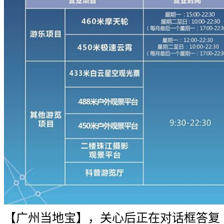
【广州当地宝】，关心后正在对话框答复