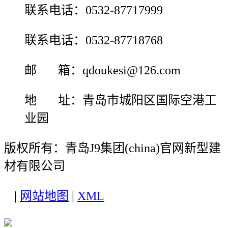
联系电话：0532-87717999
联系电话：0532-87718768
邮 箱：qdoukesi@126.com
地 址：青岛市城阳区国际空港工
业园
版权所有：青岛J9集团(china)官网新型建
材有限公司
|
网站地图
|
XML