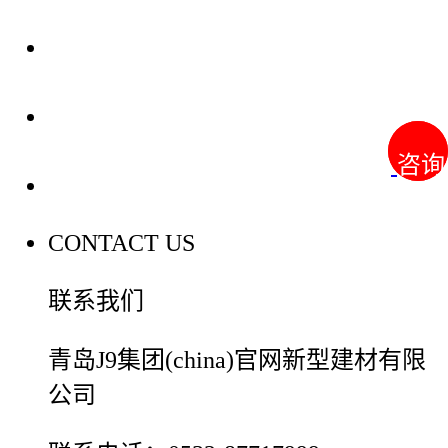
装修建材知识
装修建材百科
咨询
咨询
联系我们
CONTACT US
联系我们
青岛J9集团(china)官网新型建材有限
公司