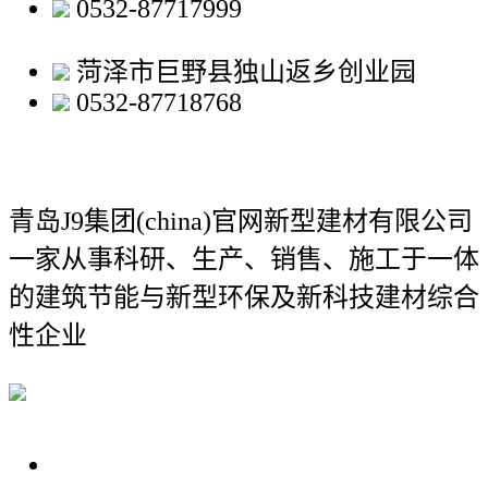
0532-87717999
菏泽市巨野县独山返乡创业园
0532-87718768
青岛J9集团(china)官网新型建材有限公司
一家从事科研、生产、销售、施工于一体
的建筑节能与新型环保及新科技建材综合
性企业
关于我们