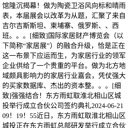
馆隆沉揭幕！做为陶瓷卫浴风向标和晴雨
表，本届展会以改革为从题，汇聚了来自
吉尔吉斯斯坦、柬埔寨、俄罗斯、、西
班。。。[细致]国际家居财产博览会（以
下简称“家居展”）的融合升级，恰是正在
这一布景下应运而生，为家居行业的领军
企业供给了一个贵重的平台。做为北方地
域颇具影响力的家居行业嘉会，凭仗强大
的买家数据库、杰出的资本整。。。[细
致]强强结合！东方雨虹取淮北相山区城
投举行成立合伙公司签约典礼2024-06-21
09！19！55近日，东方雨虹取淮北相山区
城投正在东方雨虹总部研发举行成立合伙