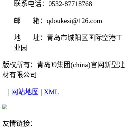
联系电话：0532-87718768
邮 箱：qdoukesi@126.com
地 址：青岛市城阳区国际空港工
业园
版权所有：青岛J9集团(china)官网新型建
材有限公司
|
网站地图
|
XML
友情链接：