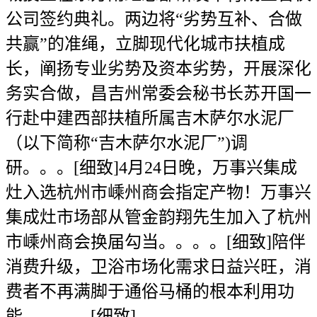
公司签约典礼。两边将“劣势互补、合做
共赢”的准绳，立脚现代化城市扶植成
长，阐扬专业劣势及资本劣势，开展深化
务实合做，昌吉州常委会秘书长苏开国一
行赴中建西部扶植所属吉木萨尔水泥厂
（以下简称“吉木萨尔水泥厂”)调
研。。。[细致]4月24日晚，万事兴集成
灶入选杭州市嵊州商会指定产物！万事兴
集成灶市场部从管金韵翔先生加入了杭州
市嵊州商会换届勾当。。。。[细致]陪伴
消费升级，卫浴市场化需求日益兴旺，消
费者不再满脚于通俗马桶的根本利用功
能。。。。[细致]。