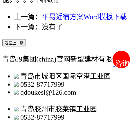
上一篇：
平易近宿方案Word模板下载
下一篇：没有了
返回上一级
青岛J9集团(china)官网新型建材有限公司
咨询
咨询
青岛市城阳区国际空港工业园
0532-87717999
qdoukesi@126.com
青岛胶州市胶莱镇工业园
0532-87717999