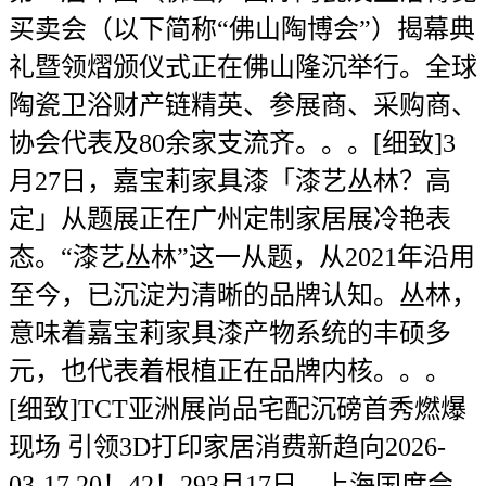
买卖会（以下简称“佛山陶博会”）揭幕典
礼暨领熠颁仪式正在佛山隆沉举行。全球
陶瓷卫浴财产链精英、参展商、采购商、
协会代表及80余家支流齐。。。[细致]3
月27日，嘉宝莉家具漆「漆艺丛林？高
定」从题展正在广州定制家居展冷艳表
态。“漆艺丛林”这一从题，从2021年沿用
至今，已沉淀为清晰的品牌认知。丛林，
意味着嘉宝莉家具漆产物系统的丰硕多
元，也代表着根植正在品牌内核。。。
[细致]TCT亚洲展尚品宅配沉磅首秀燃爆
现场 引领3D打印家居消费新趋向2026-
03-17 20！42！293月17日，上海国度会