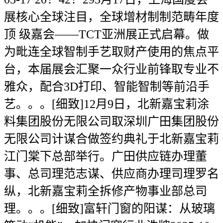
展核心全球注目，全球增材制制范畴年度
顶 级嘉会——TCT亚洲展正式启幕。做
为毗连全球智制手艺取财产使用的焦点平
台，本届展会汇聚一众行业前锋取专业不
雅众，配合3D打印、智能智制等前沿手
艺。。。[细致]12月9日，北新嘉宝莉涂
料集团股份无限公司取深圳广田集团股份
无限公司计谋合做签约典礼于北新嘉宝莉
江门棠下总部举行。广田供应链办理董
事、总司理范志谋、供应商办理司理罗名
纵，北新嘉宝莉全拆修产物事业部总司
理。。。[细致]富轩门窗的阳谋：从玻璃