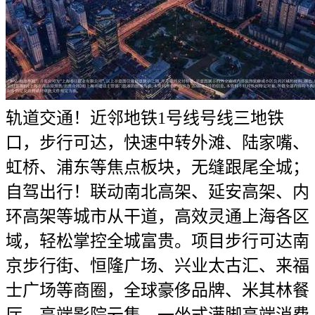
轨道交通！近邻地铁1号线号线三地铁
口，步行可达，快速中转外滩、陆家嘴、
虹桥、浦东等焦点板块，无缝跟尾全城；
自驾出行！联动南北高架、延安高架、内
环高架等城市从干道，高效灵通上海各区
域，轻松掌控全城富贵。项目步行可达南
京步行街、恒隆广场、兴业太古汇、来福
士广场等商圈，全球豪侈品牌、米其林餐