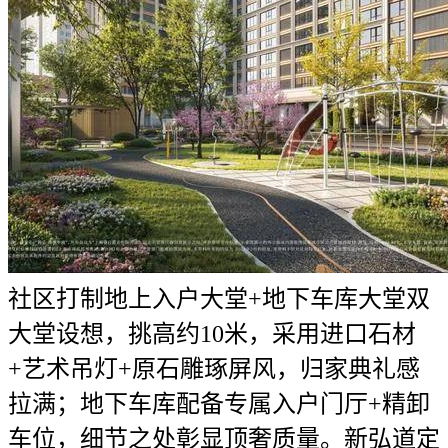
社区打制地上入户大堂+地下车库大堂双
大堂设想，挑高约10米，采用进口石材
+艺术吊灯+原石雕琢屏风，归家典礼感
拉满；地下车库配备专属入户门厅+精卸
车位，细节之处彰显顶奢质量。新弘道定