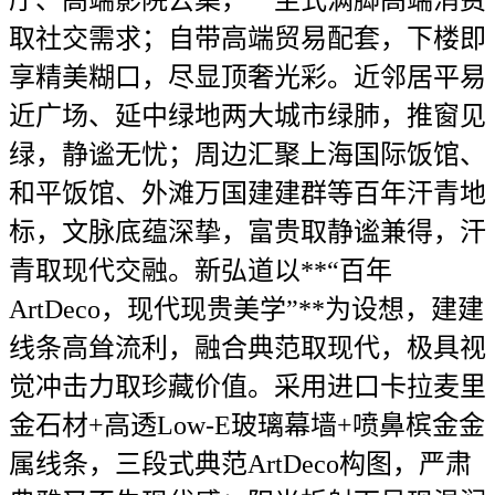
厅、高端影院云集，一坐式满脚高端消费
取社交需求；自带高端贸易配套，下楼即
享精美糊口，尽显顶奢光彩。近邻居平易
近广场、延中绿地两大城市绿肺，推窗见
绿，静谧无忧；周边汇聚上海国际饭馆、
和平饭馆、外滩万国建建群等百年汗青地
标，文脉底蕴深挚，富贵取静谧兼得，汗
青取现代交融。新弘道以**“百年
ArtDeco，现代现贵美学”**为设想，建建
线条高耸流利，融合典范取现代，极具视
觉冲击力取珍藏价值。采用进口卡拉麦里
金石材+高透Low-E玻璃幕墙+喷鼻槟金金
属线条，三段式典范ArtDeco构图，严肃