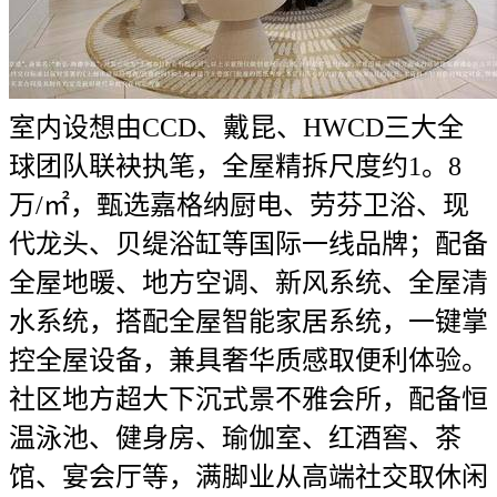
室内设想由CCD、戴昆、HWCD三大全球团队联袂执笔，全屋精拆尺度约1。8万/㎡，甄选嘉格纳厨电、劳芬卫浴、现代龙头、贝缇浴缸等国际一线品牌；配备全屋地暖、地方空调、新风系统、全屋清水系统，搭配全屋智能家居系统，一键掌控全屋设备，兼具奢华质感取便利体验。社区地方超大下沉式景不雅会所，配备恒温泳池、健身房、瑜伽室、红酒窖、茶馆、宴会厅等，满脚业从高端社交取休闲需求；一楼架空层打制泛会所空间，含童梦空间、轻活动区、阅读区等，适配全春秋段需求。项目由国际高端管家式物业供给办事，物业费12元/㎡(含能耗)，24小时管家式办事、社区安保、等全维度办事，保障业从糊口质量，专属圈层办事，彰显顶奢身份。社区打制全龄敌对空间，儿童逛乐区、老年休闲区、青年活动区等，适配全春秋段需求；配备聪慧社区系统，人脸识别、智能安防、一键呼叫等，保障业从平安取便利。上海内环焦点地盘资本极端稀缺，新弘道做为人平易近广场正芯独一低密纯大平层社区，仅229席稀缺房源，从力户型250-480㎡纯粹大户，圈层纯粹，不成再生，珍藏价值极高。项目示范区、样板间已，实景呈现建建质量、园林景不雅、户型细节，可实地调查，置业风险低，无忧。新弘集团深耕上海高端地产多年，以“营制顶奢人居”为初心，打制多个高端标杆项目，资金实力雄厚，工程质量有保障，为项目质量取交付保驾护航。上海新弘道，集人平易近广场正芯黄金地段、ArtDeco美学建建、250-480㎡环幕大平层、国际一线精拆、会所配套、高端物业办事于一体，是上海内环焦点近年少有的低密纯大平层社区，更是不成再生的珍藏级资产。正在这里，既能俯瞰外滩的百年风华，又能享受陆家嘴的现代富贵；既能体验顶奢人居的极致质感，又能具有静谧奢适的糊口；既能满脚自住需求，又能实现资产保值增值，是高净值人群安家、资产设置装备摆设的不贰之选。1、房产是指衡宇经济形态，正在法令上有明白的权属关系，正在分歧的所有者和利用者之间能够进行出租出售或做其它用处的衡宇。2、地产是指地盘财富，正在法令上有明白的权属关系，地产包含地面及其上下空间，地产取地盘的底子区别也就是有属关系。3、房地产是房产和地产的总称。是指地盘及附着正在地盘上的人工建立物和建建物及其附带的各类(所有权、办理权、让渡权等)。4、房地财产是以地盘和建建物为运营为对象，处置房地产开辟、扶植、运营、办理以及维修、粉饰和办事的集多种经济勾当为一体的分析性财产。5、房地产开辟是指正在依法取得地盘利用权的地盘上按照利用性质的要求进行根本设备、衡宇建建的勾当。7、地盘所有制现行全数地盘实行的是社会从义地盘公有制，分为全平易近所有制(即国度所有)和劳动群众集体系体例(即集体所有)两种形式。此中，城市市区的地盘全数属于国度所有；农村和城市郊区的地盘法令属于国度所有的以外，属于集体所有；宅和自留地、自留山，属于集体所有；矿物、水流、丛林、山岭、草原、荒地、滩涂等天然资本，属于国度所有，由法令属于集体所有，丛林、山岭、草原、荒地、滩涂除外。但地上建建物既可认为国度所有，也可认为集体、单元和小我所有。因而，统一房地产，其地盘取地上建建物的所有权往往是不分歧的。10、地盘的利用年限是若何确定的？凡取省市规划河山签定《地盘利用权出让合同书》的用地，其地盘利用年限按国度施行。即！栖身用地七十年；工业用地五十年；教育、科技、文化、卫生、体育用地五十年；贸易、文娱用地四十年；分析用地或者其他用地五十年。别的，加油坐、加气坐用地为二十年。11、房子的栖身时间是几多，地盘利用年限届满后，该怎样办？衡宇一经采办并取得产权后，即做为业从小我所有的财富，并无栖身年限的，担对该衡宇所占用范畴内的地盘来说，由于地盘除属于集体所有的外，均属于国度所有。业从所取得的为该地盘的必然年限的利用权。室第用地的地盘利用时间为50—70年，自开辟商取得该地盘利用证书之日起计较。正在该地盘利用年限届满后，地盘将由国度收回。业从能够正在继续交纳地盘出让金或利用费的前提下，继续利用该地盘。12、合做建房是指以一方供给地盘利用权，另一方或多方供给资金合做开辟房地产的房地产开辟形式。13、地盘所有权地盘所有权是指国度或集体经济组织对国度地盘和集体地盘依法享有的拥有、利用、收益和处分的权能。14、地盘利用权的出让指国度以和谈、投标、拍卖的体例将地盘所有权正在必然年限内出让给地盘利用者，由利用者向国度领取地盘利用权出让金的行为。15、地盘利用权让渡是指地盘利用者通过出售、互换、赠取和承继的体例将地盘利用权再转移的行为。16、地盘利用权划拨是指无偿将地盘拨发给利用者利用，一般没有利用刻日的。以无偿划拨取得的地盘利用权，其出让须经及地盘办理部分同意，交补交出让金后方可进行让渡、出租和典质。17、什么是地籍？什么是产籍？我们凡是所指的地籍、产籍、房地产籍是统一概念。它是指地盘的天然情况、社会经济情况和法令情况的查询拜访取登记，包罗了地盘产权的登记和地盘分类面积等内容。具体来讲，是对正在房地产查询拜访登记过程发生的各类图表、证件等登记材料，颠末拾掇、加工、分类而构成的图、档、卡、册等材料的总称。20、地是地籍的最小单位，是指以权属界线、地图是地盘利用合同书附图及房地产登记卡附图。它反映一地的根基环境。包罗！地权属界线、界址点、地内建建取性质、取相邻地的关系等。22、证书附图即房地产后面的附图，是房地产证的主要构成部门，次要反映人具有的房地产环境及房地产所正在地环境。23、楼花一词最早源自是指未落成的物业(即正在建物业)，另一说法即指未正式交付之前的商品房。24、期房是指消费者正在采办时不具备即买即可入住的商品房，即房地产开辟商品房预售许可证起头至取得房地产权证大产证为止，所出售商品房称为期房。消费者正在采办期房时应签商品房预售合同。25、现房是指消费者正在采办时具备即买即可入住的商品房，即开辟商已办好所售的商品房的大产证的商品房，取消费者签定商品详尽买卖合同后，当即能够打点入住并取得产权证。26、毛坯房房地产商交付屋内只要门框没有门，墙面地面仅做根本处置而未做概况处置的房叫毛坯房。27、成品房是指对墙面、天花、门套、地板实行拆修。(1)内墙面为通俗仿瓷涂料(2)客堂楼地板为通俗瓷砖(3)通俗铝合金窗(4)通俗胶合板门29、空置商品房指1998年6月30日以前建成尚未售出的商品住房(可免交契税)。30、存量房即二手房的书面称号，是相对初次成交的商品房而言。31、二手房凡是是指再次进行买卖买卖的住房。小我采办的新完工的商品房、经济合用住房及单元自建住房，办完产权证后，再次上市买卖，这些都称为二手房。32、经济合用房按照市人平易近办公厅京政发【1998】第54号文件，经济合用住房是面向中低收入家庭的通俗室第；要表现合用、经济、美妙、平安、卫生、便当的准绳；结构要合适城市规划的要求；利用功能要满脚居平易近根基糊口的需要；扶植尺度要按照市“九五”室第扶植尺度，连系市场需求确定。33、房改房正在房改政策出台后，、企事业单元的职工需要按将目前栖身的房子采办下来，我们把为类公房称之为房改房。34、事业单元、企业单元职工的准成本房、全成本房、全成本微利房和社会微利房。35、小我住房基金有些单元成立了小我住房基金。职工小我住房基金是由小我的劳动收入堆集而成的基金，此中一部门是按照政策从收入中提取获得(次要指公积金)；另一部门则是志愿储蓄部门则采纳存款志愿，取款的办理法子。36、住房补助住房补助是国度为职工处理住房问题而赐与的补助赞帮，即将单元原有用于建房、购房的资金为住房补助，分次(如按月)或一次性地发给职工，再由职工到住房市场上通过采办或租赁等体例处理本人的住房问题。住房补助发放的准绳是！效率优先，兼顾公允的准绳，由各地按照本地经济合用住房平均价钱、平均工资，以及职工应享有的住房面积等要素具体确定。37、衡宇的折旧衡宇折旧是逐渐收受接管衡宇投资的形式，即衡宇的折旧费。折旧费是指衡宇建制价值的平均损耗。衡宇正在持久的利用中，虽然保留原有的实物形态，但因为天然损耗和报酬的损耗，客不雅存正在的价值也会逐步削减。这部门因损耗而削减的价值，以货泉形态来表示，就是折旧费。确定折旧费的根据是建建制价残值、清理费用和折旧年限。38、衡宇的所有权是指对衡宇全面安排的。衡宇的所有权分为拥有权、利用权、收益权和处分权四项权能，这也是衡宇所有权的四项根基内容。39、衡宇的拥有权凡是由所有权人来行使，但有时也由别人来行使，这就是利用权取所有权分手的环境。40、衡宇的利用权是对衡宇的现实操纵。通过必然法令契约，非衡宇所有权人也可获得衡宇的利用权。42、衡宇的处分权是所有权中一项最根基的权能。衡宇的处分权由房从行使。有时衡宇处分权也遭到必然的。44、室第的“全数产权”是指按市场价和成本价采办的衡宇，购房者具有全数产权。经济合用房亦属于全数产权。45、室第的“部门产权”是指职工按尺度价采办的公有室第。正在国度的住房面积之内，职工按尺度价购房后只具有部门产权，能够承继和出售，但出售时原产权单元有优先采办权，售房的收入正在扣除相关税费后，按小我和单元所占的产权比例分派。46、房产交换是衡宇所有人或利用人之间，正在彼此志愿的根本上，采用等价不等价加弥补的体例彼此互换住房的行为。一般分为所有权交换和利用权交换两种形式。48、建立物是指建建物中除衡宇以外的工具，人们一般间接正在内进行出产和糊口勾当，如烟囱、水井、道、桥梁等。57、栖身小区总用地是包罗室第总用地，公共建建设备总用地，道、天井、绿化用地的总和。61、道、广场用地指小区内从次干道、支道、人行道、绿化带两头宽度大于1。5米的步行道及泊车、回车广场和有铺砌地面的场地面积之和。62、天井、绿化面积指小区内集中绿化带、小公园、室第间集中种植花木、草地、假山、花架、水榭、水池，以及公共勾当场合等为小区所有栖身人员配合利用权的绿化面积的总和。64、人均室第用地面积(平方米/人)人均室第用地面积=小区内总室第用地/本小区规划栖身总人数。66、室第的建建面积亦称建建展开面积，它是指室第建建外墙外围线测定的各层平面面积之和。它是暗示一个建建物规模大小的经济目标。它包罗三项，即利用面积、辅帮面积和布局面积。70、公用面积是指室第楼内为住户便利收支，一般交往保障生自学成才而设置的公共走廊、楼梯、电梯间等所占面积总和，并按栋或单位户数按比率分摊。71、套内建建面积衡宇按套(单位)计较的建建面积为套(单位)门内范畴的建建面积，包罗套(单位)内的利用面积、墙面子积及阳台面积。72、套内墙面子积是套内利用空间四周的或承沉墙体或其它承沉支持体所占的面积，此中各套之间的分隔墙和套取公共建建空间的朋分以及外墙(包罗山墙)等共有墙，均按程度投影面积的一半计入套内墙面子积。套内墙体按程度投影面积全数计入套内墙面子积。73、公用建建面积各产权从体配合拥有或配合利用权的建建面积，指各套(单位)以外为各户配合利用，不成朋分的建建面积。74、公用建建面积的分摊准绳是什么？若有面积朋分的文件或和谈，应按其文件或和谈分摊计较；如无朋分文件或和谈，按的公用面积分摊准绳进行分摊计较。75、哪些公用面积应分摊？应分摊的公用建建面积包罗套(单位)门以外的室表里楼梯、表里廊、公共门厅、通道、电梯、设备层、设备用房、布局转换层、手艺层、空调机房、消防节制室、为整栋楼层办事的值班卫室、建建物内的垃圾以及凸起屋面有围护布局的楼梯间、电梯机房、水箱间等。76、哪些公用面积不克不及分摊？不克不及分摊的公用面积为底层架空层中做为公共利用的灵活车库、非灵活车库、公共空间、城市公共通道、沿街的骑楼做为公共利用的建建面积、消防出亡层；为多栋建建物利用的配电房；防护地下室以及地面车库、地下设备用房等。77、套内阳台建建面积套内阳台建建面积均按阳台外围取衡宇外墙之间的程度投影面积计较。此中封锁的阳台按程度投影全数计较建建面积，未封锁的阳台按程度投影的一半计较建建面积。78、套内利用面积指套内住户独自利用的面积，一般包罗卧室、厨房、卫生间、过厅、起居室、内走道、阳台、壁柜等净面积的总和。84、利用面积系数K1(%)利用面积系数=总利用面积(平方米)/总建建面积(平方米)×100%。85、栖身面积系数K2(%)栖身面积系数=总栖身面积(平方米)/总建建面积(平方米)×100%。86、布局面积系数K3(%)布局面积系数=总布局面积(平方米)/总建建面积(平方米)×100%。87、绿地率是指规划扶植用地范畴内的绿地面积取规划扶植用地面积之比。88、绿化率是指植被垂积取规划扶植用地面积之比。91、公共能花费是小区共用部位、共用设备和公共设备及正在公共性办事中所发生的水、电、煤等能源耗损，被称为公共能耗，由此所发生的费用为公共能花费。92、商品房预售俗称“卖楼花”，即正在房地产尚未建成以前，房地产的经销商正在取得受买人必然数量的定金后，将期房出售给受买人。93、商品房现售是指房地产开辟企业将完工验收及格的商品房出售给买受人，并由买受人领取房价款的行为。94、外销房是指房地产开辟企业按外资工做从管部分的，通过实行地盘批租形式，报打算从管部分列入正式项目打算，建成后用于向境内境外出售的室第、贸易用房及其它建建物。95、内销房是指房地产开辟企业通过实行地盘利用权出让形式，颠末从管部分审批，建成后用于正在国内范畴(目前不包罗出格行政区、澳门和)出售的室第、贸易用房及其它建建物。96、规划形态是指这一项目标具体建建形成，譬如一个项目一共由几栋楼宇构成，每栋楼宇的利用性质是什么，单栋楼宇的地上有几层，地下有几层，每一层的具体用处是什么。98、单位式室第是指正在多层、高层楼房中的一种室第建建形式；凡是每层楼面只要一个楼梯，住户由楼梯平台间接进入分户门，一般多层室第每个楼梯能够放置24到28户。所以每个楼梯的节制面积又称为一个栖身单位。101、套型是指层住空间的大小范畴。俗称！小套、中套、大套。102、面积配比指的是各类面积范畴的单位正在某一楼盘单位总数中各自所占比例的几多。103、款式配比是二房二厅、三房二厅等各类款式的单位正在某一楼盘的单位总数中各自所占的比例的几多。104、阁楼是指位于衡宇坡屋顶下部的房间。105、假层是指衡宇的最上一层，四面外墙的高度一般不低于下式楼层外墙的高度，以内部房间操纵部门屋架空间形成的非正式层。106、通俗室第是指按一般平易近用室第尺度制的栖身用室第，高级公寓、别墅、度假村等不属于通俗室第的范围。107、公寓是指二层以上供多户人家栖身的楼房建建。108、纯办公楼是指专为各类公司的日常营运供给办公勾当空间的大楼。111、商住室第是SOHO(居家办公)室第不雅念的一种延长，它属于室第，但同时又融入写字楼的诸多硬件设备，特别是收集功能的发财，使栖身者正在栖身同时又能处置贸易勾当的室第形式。112、别墅是指正在郊区或风光区建制的供住宿休养用的花圃室第。此中三户或三户以上连体的别墅为连栋别墅，二户连体的别墅为双拼别墅，单楼独栋的则为独栋别墅。113、TOWNHOUSE(联排别墅)准确的译法该当为城区室第，是从欧洲舶来的，其原始意义是指正在城区衡宇。目前是指建于城郊，高绿化率，室第功能齐备的景不雅型联排别墅。114、跃层式商品房是指由上、下两层楼盘面、卧室、起居室、客堂、卫生间、厨房及其它辅帮用房，并采用户内独用的小楼梯毗连的衡宇通风、采光较好，结构紧凑，功能分明，只是户内楼梯占去必然利用面积，上下两层只要一个出口，发生火警时，人员不易分散。115、复式商品房是由建建师创制设想的一种经济型衡宇，是正在层高的一层楼中增建一个夹层，从而构成上下两层的楼盘房。现实层高要大大低于跃层式室第。复式室第基层供起居、餐饮、洗浴用，上层供歇息、储藏用，户内设多处入墙式壁柜和楼梯。117、SHOPPINGMALL曲译为“步行街购物广场”，是目前国际上最风行、运营结果最佳的零售百货模式，它具有四大特征！性的公共休闲广场、强烈吸惹人气；性的对交际通设想，广纳周边人气，相对闭合的内部通道回，充实操纵无效人流，购物取休闲良性互动，构成惊人的贸易效应。119、商品房的均价是指商品房的发卖价钱相加当前的和除以单元建建面积的和，即得出每平方米的价钱。120、基价颠末核算而确定的每平方米根基价钱，商品房的发卖价一般以基数增减楼层和朝向差价后得出。121、定金只是预付款的一部门，起不到债务的感化，正在开辟商违约不签定合同的环境下，无法获得双倍的返还。122、订金只是预付款的一部门，起不到债务的感化，正在开辟商违约不签定合同的环境下，无法获得双倍的返还。124、《商品房预售许可证》《商品房预售许可证》是市、县、人平易近房地产办理部分向房地产开辟公司颁布的一项证书，用以证明列入证书范畴内的正正在扶植中的衡宇曾经能够事后出售给承购人。125、契税契税是指衡宇所有权发生变动时，就当事人所订契约按房价的必然比例向产权承受人征收的一次性税收。它是对房地产权变更征收的一种特地税种。(买卖手续费经济合用房减半)126、公共维修基金公共维修基金是指室第楼房的公共部位和共用设备、设备的维护基金。商品房的公共维修基金由购房人正在购房时交纳，比例为购房款的2%。127、印花税印花税是对经济勾当和经济交往中书立、领受凭证征收的一种税。它是一种兼有行为性质的凭证税，具有征收面广、税负轻、由纳税人自行采办并粘贴印花税票完成纳税权利等特点。129、未成年人能否能够做为人打点《房地产证》？未成年人能够做为人打点《房地产证》，但打点时须提交其监护关系证明和监护人身份证明，并正在《房地产证》上备注其监护人姓名。因为未成年报酬没有平易近事行为能力或平易近事行为能力的人，因而正在处分该房地产时必需合适相关法令。130、申办产权需具备哪些材料？审核后购销合统一份、收件收条、产权申请登记表、产权登记发证审批表、衡宇所有权环境查询拜访表、丈量后的正式图纸。132、房地产权初始登记指对未经登记机关确认其房地产，领取房地产证书的地盘利用权及建建物、附着物的所有权进行的登记。133、房地产登记即房地产产权登记，它是国度为健全法制，加强城镇房地产办理，依法确认房地产产权的手续。城市房地产权属都必需向房地产所正在地的房地产办理机关申请登记。经审查确认产权后，由房地产办理机关发给《房地产产权证》。产权登记是房地产办理的，只要通过产权登记，才能对各类房地产权失实施无效的办理。134、房地产登记的品种有哪些？房地产登记的品种分为初始登记、转移登记、典质登记、变动登记、其它登记。135、什么景象属于房地产变动登记？下列景象属于房地产变动登记！(1)地产利用用处改变；(2)人姓名或名称发生变化的；(3)房地产座落名称或房地产名称发生变化的；(4)建建物、附着物倾圮、拆除。136、房地产登记是以什么单元进行登记的？房地产登记是以一地盘为单元进行登记的。所谓一地盘，是指以权属界线构成的封锁地块。一地盘存正在两个或两个以上人的，大家别离对该地盘上的建建物、附着物的所有权和具有的地盘利用权份额申请登记。137、申请房地产登记，可否委托他人代办署理？申请房地产登记，申请人能够委托他人代办署理。由代办署理人打点申请登记的，应向登记机关提交申请人的委托书。境外申请人的委托书应按颠末公证或认证。138、确权确权就是房地产登记机关对房地产简直认。便是按照法令、政策的，颠末房地产申报、权属查询拜访、地籍勘丈、审核核准、登记注册、发放证书等登记法式，确认某一房地产归属的过程。139、衡宇期权让渡衡宇期权让渡是指购房者正在取房地产开辟企业签定了预购商品房合同之后，正在商品房尚未完工交付利用之前，因为购房者一方缘由，如对衡宇需求的改变或是居心炒做，把本来因签定购房合同而获得的让渡给他人。衡宇期权让渡，有的处所将其称为“楼花”让渡或“炒楼花”。140、房地产让渡是指具有地盘利用权及地盘上建建物、附着物所有权的天然人、法人和其他组织，通过买卖、互换、赠取将房地产转移给他人的法令行为。141、房地产让渡时，其他公用设备能否一路让渡？房地产让渡时，让渡人对同地盘上的道绿地、休闲憩地、空间余地、电梯、楼梯、连廊、露台或者其他公用设备所具有的权益同时转移。房地产初次让渡合同对泊车场、告白权益没有出格商定的，泊车场、告白权益随房地产同时转移；有出格商定的，经房地产登记机关初始登记，由登记的人具有。142、房地产典质指债权人或第三人(典质人)以其具有的房地产做为物向债务人(或押权人)供给债权履行的行为。房地产按揭于房地产典质的一种形式。143、申请典质登记应提交什么材料？(1)《房地产典质登记申请书》；(2)委托书；(3)房地产证；(4)夫妻两边身份证、户口簿、成婚证或未婚姻证明；(5)商品房买卖合同和小我住房告贷合同。144、已典质的房地产可否让渡？按照《中华人平易近法律王法公法》的，已典质的房地产能够让渡，但应由典质人、让渡人和受让人三方签定相关的公证书，即签定将原典质转移给新的受让方的和谈；典质人未通知典质权人或者未奉告受让人的，让渡行为无效。145、以房地产典质向银行贷款，能否必然要打点登记？以房地产做为典质物向银行贷款，必然要到房地产登记部分打点典质登记手续。按照《中华人平易近法律王法公法》的，典质合同自登记之日起生效，所以，只要打点了典质登记，典质合同才有法令效力。146、告贷人若何银行贷款？贷款刻日正在1年内(含1年)的，实行到期本息一次性了债的还款体例。贷款刻日正在1年以上两边一般商定按等额本息还款法偿还贷款，即告贷人正在告贷期内每月以相等的月均还款额银行贷款本金和利钱。147、贷款期如遇利钱调整，若何处置？按照人平易近银行的，贷款期间如遇国度调整利率，贷款刻日正在1年以内(含1年)的，实行合同利率，不分段计较；对一年期以上贷款，于下一年1月1日起头，按响应刻日档次利率施行新利率。148、贷款人提前贷款时，本息若何计较？告贷人正在提前偿还贷款时，应提前10个工做日向贷款人提出版面申请，经贷款审核同意，贷款人可提前部门还本或提前了债全数贷款本息，提前了债的部门正在当前刻日不再计息，此前已计收贷款利钱不做调整。149、衡宇租赁是指衡宇所有权人做为出租人将其衡宇出租给承租人利用，由承租人向出租人领取房钱的行为。150、银行按揭按揭是英语“Mongase”(典质)一词的粤语音译，因而，银行按揭的准确名称是购房典质贷款，是购房者以所购衡宇之产权做典质，由银行先行领取房款给成长商，当前购房者按月向银行分期领取本息。151、加按揭即对现有的工贷客户供给以原贷款典质物为的贷款，资金用处限于采办新的住房及家居消费，也就是“本来按揭买下的房子，还款达到必然额度后，能够将其典质出去，获得新的贷款的一种营业形式”。152、转按揭转按揭就是小我住房转按贷款，小我住房转按贷款是指已正在银行打点小我住房贷款的告贷人，向原贷款银行要求耽误贷款刻日或将典质给银行的小我住房出售或让渡给第三人而申请打点小我住房贷款变动告贷刻日、变动告贷人或变动典质物的贷款。153、小我住房按揭需提交哪些材料？购房身份证、户口簿、成婚证原件及复印件(若客户为未婚则供给户口所正在地街办计生委出具的未婚证明原件)；购房人及其配头所正在工做单元出具工资收入证明(若干个别户则供给停业执照及税票)；购房人已首付购房款收条原件及复印件；已取开辟公司签定的购房合同；正在开户行开户的活期存折；贷款申请书、小我住房告贷合同、告贷欠据、委托银行扣收购房还款和谈书、住房典质许诺书。155、等额本金还款法等额本金还款法是一种计较很是简洁，适用性很强的一处还款体例。根基算法道理是正在还款期内按期等额偿还本金，并同时还清当期未偿还的本金所发生的利钱。体例能够是按月还款和按季还款。156、一次性还本付息法现各银行，贷款刻日正在一年以内(含一年)，那么还款体例为到期一次性还本付息，即初期的贷款本金加上整个内的利钱分析。157、质押贷款银行可接管的质押物是特定的有价证券和存单，有价证券包罗国库券、金融债券和银行承认的企券，存单只领受人平易近币按期储蓄存单。告贷人申请质押贷款，质押凭证所载金额必需跨越贷款额度，即质押凭证所载金额要至多大于贷款额度的10%。各类债券要颠末银行判定，证明实正在无效，方可用于质押，人平易近币按期储蓄存单要有开户银行的判定证明及免挂失证明，告贷人