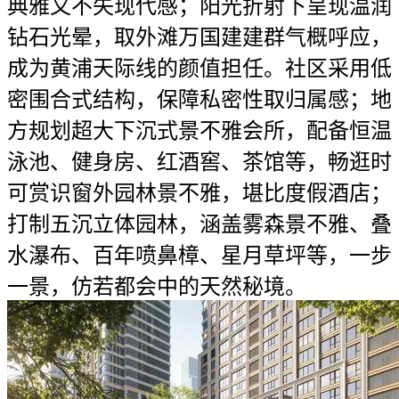
典雅又不失现代感；阳光折射下呈现温润
钻石光晕，取外滩万国建建群气概呼应，
成为黄浦天际线的颜值担任。社区采用低
密围合式结构，保障私密性取归属感；地
方规划超大下沉式景不雅会所，配备恒温
泳池、健身房、红酒窖、茶馆等，畅逛时
可赏识窗外园林景不雅，堪比度假酒店；
打制五沉立体园林，涵盖雾森景不雅、叠
水瀑布、百年喷鼻樟、星月草坪等，一步
一景，仿若都会中的天然秘境。