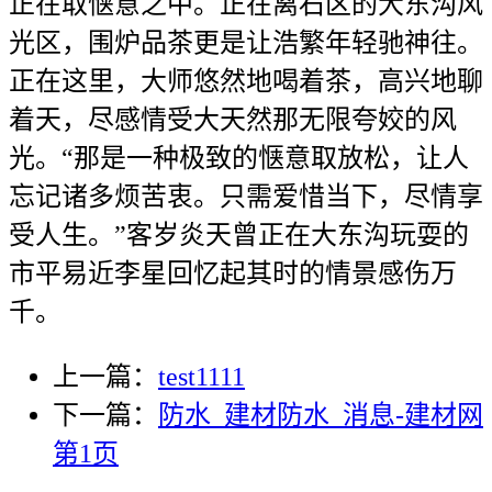
正在取惬意之中。正在离石区的大东沟风
光区，围炉品茶更是让浩繁年轻驰神往。
正在这里，大师悠然地喝着茶，高兴地聊
着天，尽感情受大天然那无限夸姣的风
光。“那是一种极致的惬意取放松，让人
忘记诸多烦苦衷。只需爱惜当下，尽情享
受人生。”客岁炎天曾正在大东沟玩耍的
市平易近李星回忆起其时的情景感伤万
千。
上一篇：
test1111
下一篇：
防水_建材防水_消息-建材网
第1页