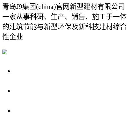
青岛J9集团(china)官网新型建材有限公司
一家从事科研、生产、销售、施工于一体
的建筑节能与新型环保及新科技建材综合
性企业
关于我们
装修建材知识
装修建材百科