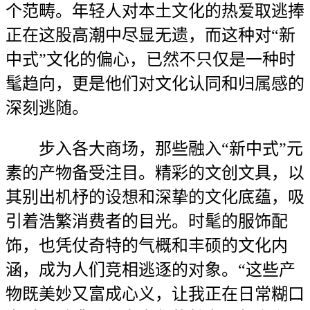
个范畴。年轻人对本土文化的热爱取逃捧
正在这股高潮中尽显无遗，而这种对“新
中式”文化的偏心，已然不只仅是一种时
髦趋向，更是他们对文化认同和归属感的
深刻逃随。
步入各大商场，那些融入“新中式”元
素的产物备受注目。精彩的文创文具，以
其别出机杼的设想和深挚的文化底蕴，吸
引着浩繁消费者的目光。时髦的服饰配
饰，也凭仗奇特的气概和丰硕的文化内
涵，成为人们竞相逃逐的对象。“这些产
物既美妙又富成心义，让我正在日常糊口