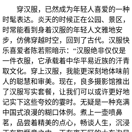
穿汉服，已然成为年轻人喜爱的一种
时髦表达。炎天的时候正在公园、景区，
时常能看到身着汉服的年轻人文雅地安
步，仿佛穿越时空，回到了古代。汉服快
乐喜爱者陈若熙暗示：“汉服绝非仅仅是
一件衣服，它承载着中华平易近族的汗青
取文化。穿上汉服，我能更深刻地体味前
人的聪慧和审美。现在，良多摄影馆推出
了汉服写实套餐，让我们可以或许更好地
记实下这些夸姣的霎时。无疑是一种充满
中国式浪漫的糊口体例。煮上一壶喷鼻
茗，品尝着精美的点心，畅谈人生，沉浸