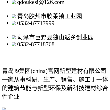
qdoukesi@126.com
青岛胶州市胶莱镇工业园
0532-87717999
菏泽市巨野县独山返乡创业园
0532-87718768
青岛J9集团(china)官网新型建材有限公司
一家从事科研、生产、销售、施工于一体
的建筑节能与新型环保及新科技建材综合
性企业