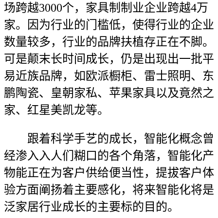
场跨越3000个，家具制制业企业跨越4万
家。因为行业的门槛低，使得行业的企业
数量较多，行业的品牌扶植存正在不脚。
可是颠末长时间成长，仍是出现出一批平
易近族品牌，如欧派橱柜、雷士照明、东
鹏陶瓷、皇朝家私、苹果家具以及竟然之
家、红星美凯龙等。
跟着科学手艺的成长，智能化概念曾
经渗入入人们糊口的各个角落，智能化产
物能正在为客户供给便当性，提拔客户体
验方面阐扬着主要感化，将来智能化将是
泛家居行业成长的主要标的目的。