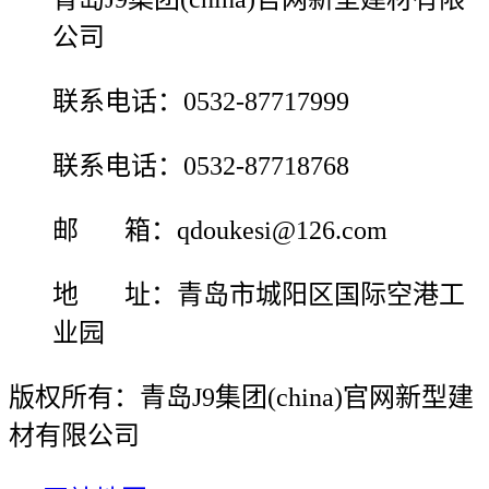
公司
联系电话：0532-87717999
联系电话：0532-87718768
邮 箱：qdoukesi@126.com
地 址：青岛市城阳区国际空港工
业园
版权所有：青岛J9集团(china)官网新型建
材有限公司