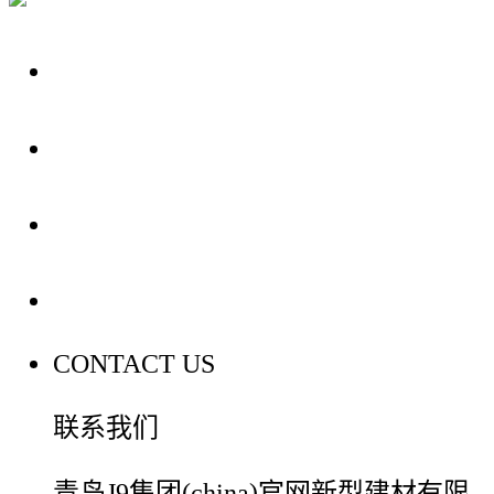
关于我们
装修建材知识
装修建材百科
联系我们
CONTACT US
联系我们
青岛J9集团(china)官网新型建材有限