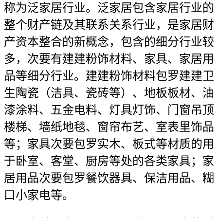
称为泛家居行业。泛家居包含家居行业的
整个财产链及其联系关系行业，是家居财
产资本整合的新概念，包含的细分行业较
多，次要有建建粉饰材料、家具、家居用
品等细分行业。建建粉饰材料包罗建建卫
生陶瓷（洁具、瓷砖等）、地板板材、油
漆涂料、五金电料、灯具灯饰、门窗吊顶
楼梯、墙纸地毯、窗帘布艺、室表里饰品
等；家具次要包罗实木、板式等材质的用
于卧室、客堂、厨房等处的各类家具；家
居用品次要包罗餐饮器具、保洁用品、糊
口小家电等。