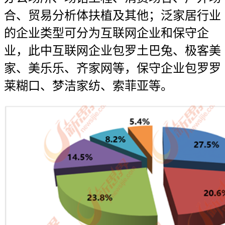
合、贸易分析体扶植及其他；泛家居行业
的企业类型可分为互联网企业和保守企
业，此中互联网企业包罗土巴兔、极客美
家、美乐乐、齐家网等，保守企业包罗罗
莱糊口、梦洁家纺、索菲亚等。