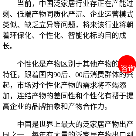
当前，中国泛家居行业存正在产能过
剩、低端产物同质化严沉、企业运营模式
类似、缺乏立异等问题，将来该行业将朝
着环保化、个性化、智能化标的目的成
长。
个性化是产物区别于其他产物的主要
咨询
咨询
特征，跟着国内90后、00后消费群体的兴
起，市场对个性化产物的需求将不竭添
加，连结产物的差同性和个性化有帮于提
高企业的品牌抽象和产物合作力。
中国是世界上最大的泛家居产物出产
国之一，每年有大量的泛家居产物出口到