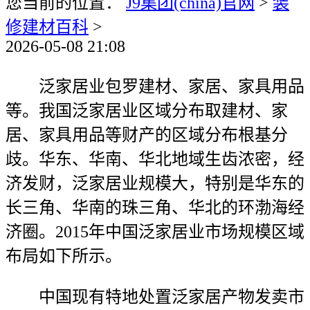
您当前的位置：
J9集团(china)官网
>
装
修建材百科
>
2026-05-08 21:08
泛家居业包罗建材、家居、家具用品
等。我国泛家居业区域分布取建材、家
居、家具用品等财产的区域分布根基分
歧。华东、华南、华北地域生齿浓密，经
济发财，泛家居业规模大，特别是华东的
长三角、华南的珠三角、华北的环渤海经
济圈。2015年中国泛家居业市场规模区域
布局如下所示。
中国现有特地处置泛家居产物发卖市