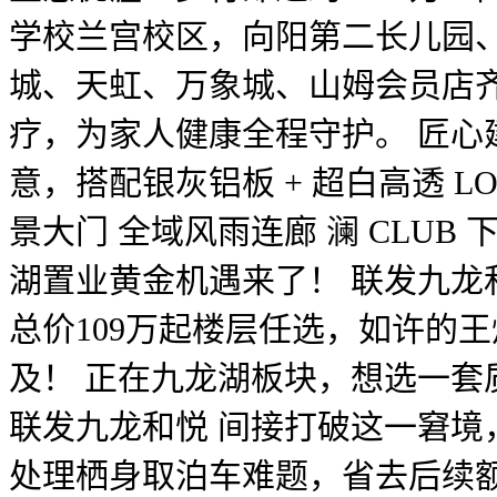
学校兰宫校区，向阳第二长儿园、
城、天虹、万象城、山姆会员店
疗，为家人健康全程守护。 匠心建制
意，搭配银灰铝板 + 超白高透 L
景大门 全域风雨连廊 澜 CLUB
湖置业黄金机遇来了！ 联发九龙
总价109万起楼层任选，如许的
及！ 正在九龙湖板块，想选一
联发九龙和悦 间接打破这一窘境
处理栖身取泊车难题，省去后续