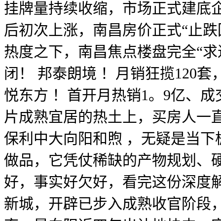
挂牌量持续收缩，市场正式建底企
后初次上涨，南昌房价正式“止跌
热度之下，南昌焦点楼盘完全“求
闭！ 邦泰朗境 ！月销狂揽120
悦东方 ！首开月热销1。9亿、
片成熟宜居的热土上，买房人一
保利中大向阳和煦 ，无疑是当
做品，它凭仗稀缺的产物规划、
好，事实好欠好，看完这份深度解
新城，开辟已步入成熟收官阶段，