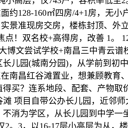
层纯小高层，仅743户，容积率低至
约128-160㎡四房/4+1房，无
6年6月实景准现房交房，楼栋封顶、
点！双名校+高得房，改善 1。 
师大博文尝试学校+南昌三中青云
长儿园(城南分园)，从学前到初中
正在南昌红谷滩置业，想兼顾教育、
值得买？连系地段、配套、产物取价
红谷滩 项目自带公办长儿园，近邻
不消为学区，从长儿园到中学一坐
2。3，以16-17层小高层为从，