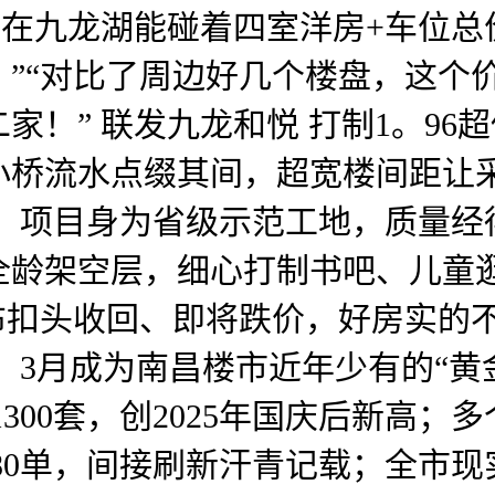
正在九龙湖能碰着四室洋房+车位总
”“对比了周边好几个楼盘，这个
家！” 联发九龙和悦 打制1。96
小桥流水点缀其间，超宽楼间距让
。 项目身为省级示范工地，质量经
全龄架空层，细心打制书吧、儿童
布扣头收回、即将跌价，好房实的
，3月成为南昌楼市近年少有的“黄
300套，创2025年国庆后新高
80单，间接刷新汗青记载；全市现实