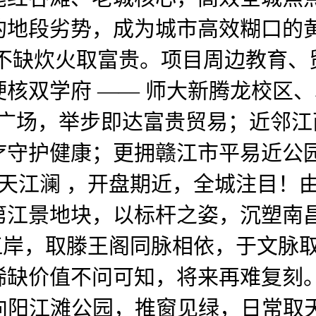
的地段劣势，成为城市高效糊口的黄
从不缺炊火取富贵。项目周边教育、
核双学府 —— 师大新腾龙校区
 广场，举步即达富贵贸易；近邻
疗守护健康；更拥赣江市平易近公
锦天江澜 ，开盘期近，全城注目！
第江景地块，以标杆之姿，沉塑南昌
黄金江岸，取滕王阁同脉相依，于文
稀缺价值不问可知，将来再难复刻。
万㎡向阳江滩公园，推窗见绿，日常取