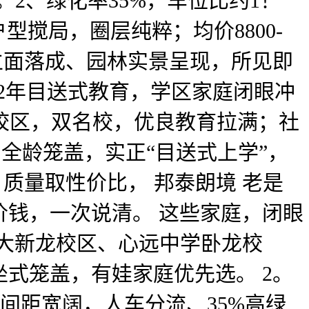
2。2、绿化率35%，车位比约1！
小户型搅局，圈层纯粹；均价8800-
外立面落成、园林实景呈现，所见即
12年目送式教育，学区家庭闭眼冲
谱校区，双名校，优良教育拉满；社
全龄笼盖，实正“目送式上学”，
质量取性价比， 邦泰朗境 老是
钱，一次说清。 这些家庭，闭眼
师大新龙校区、心远中学卧龙校
式笼盖，有娃家庭优先选。 2。
楼间距宽阔，人车分流、35%高绿