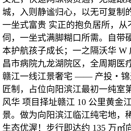
城，入则静谧归心，以无可复制
一坐式富贵 实正的抱负居所，
伺，一坐式满脚糊口所需。自带硬
本护航孩子成长；一之隔沃华 W
昌市病院九龙湖院区，全周期医
赣江一线江景奢宅 —— 产投・
匠制，占位向阳滨江最初一纯室
风华 项目择址赣江 10 公里
景。做为向阳滨江临江纯宅地，
生态优渥！步行即达约 135 