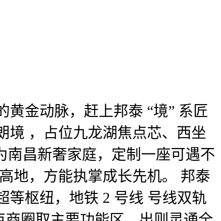
金动脉，赶上邦泰 “境” 系匠
朗境 ，占位九龙湖焦点芯、西坐
，为南昌新奢家庭，定制一座可遇不
高地，方能执掌成长先机。 邦泰
等枢纽，地铁 2 号线 号线双轨
点商圈取主要功能区。出则灵通全