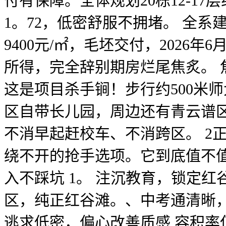
付有保障。全体规划20栋12-17
1。72，低密舒服不拥堵。 全系建面
9400元/㎡，毛坯交付，202
所得，完全辞别期房烂尾焦炙。 焦
这是项目杀手锏！步行约500米
区自带长儿园，周边还有青云谱区
不消早起赶校车、不消跨区。 2
绕不开的抢手选项。它到底值不
入不踩坑 1。 注沉教育，锁定
区，纯正红谷滩。、中考通清晰，
逃求低密，偏心改善质感 容积率仅