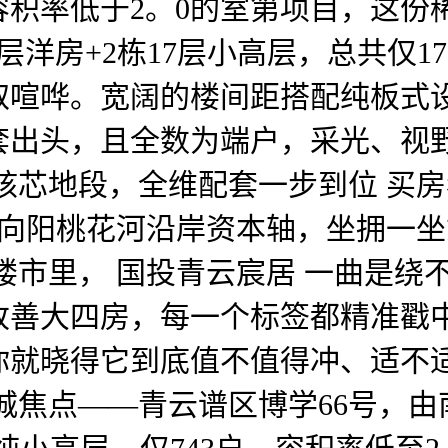
积率低于2。0的室第项目，这份
层洋房+2栋17层小高层，总共仅
取喧哗。宽阔的楼间距搭配纯板式
0套出头，且全数为端户，采光、
核芯地段，全维配套一步到位 买
位向阳桃花河沿岸资本轴，坐拥一
楼市里， 国投青云宸居 一曲是绕
改善大四房，每一个标签都精准戳
你就晓得它到底值不值得冲、适不适
城焦点——青云谱区博学66号，