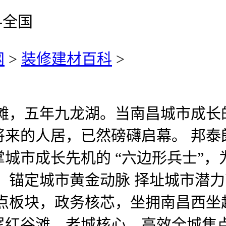
-全国
网
>
装修建材百科
>
五年九龙湖。当南昌城市成长的黄
来的人居，已然磅礴启幕。 邦泰
城市成长先机的 “六边形兵士”
，锚定城市黄金动脉 择址城市潜力
点板块，政务核芯，坐拥南昌西坐超
尾红谷滩、老城核心，高效全城焦