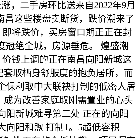
，二手房环比送来自2022年9月
！南昌这些楼盘卖断货，跌价潮来了
、即将跌价，买房窗口期正正在封
热度冠绝全城，房源垂危。 煌盛潮
回、价钱上调的正在南昌向阳新城这
配套取栖身舒服度的抱负居所，而
企保利取中大联袂打制的低密人居
，成为改善家庭取刚需置业的心头
向阳新城难寻第二处 正在的向阳
向阳和煦 打制1。5超低容积