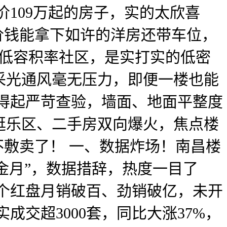
价109万起的房子，实的太欣喜
价钱能拿下如许的洋房还带车位，
超低容积率社区，是实打实的低密
采光通风毫无压力，即便一楼也能
得起严苛查验，墙面、地面平整度
逛乐区、二手房双向爆火，焦点楼
不敷卖了！ 一、数据炸场！南昌楼
金月”，数据措辞，热度一目了
；多个红盘月销破百、劲销破亿，未开
成交超3000套，同比大涨37%，