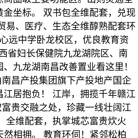
金坐标。 双书包全维配套，兑现
贸易、医疗、生态全维醇熟配套环
、心远中学卧龙校区，优良教育资
江西省妇长保健院九龙湖院区、南
园、九龙湖南昌改善置业看这里！
由南昌产投集团旗下产投地产国企
江居抱负！ 江岸，拥揽千年赣江
脉取富贵交融之处，珍藏一线壮阔江
 全维配套，执掌城芯富贵炊火
天然相拥。 教育环伺！紧邻松柏