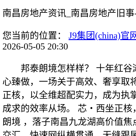
南昌房地产资讯_南昌房地产旧事
您当前的位置：
J9集团(china)官
2026-05-05 20:30
邦泰朗境怎样样？ 十年红谷滩，
心臻做，一场关于高效、奢享取将
正核，以全维超配实力，成为执掌
成求的效率从场。 芯・西坐正核
朗境 ，落子南昌九龙湖高价值焦
交汇，快速网纵横贯通，无缝跟