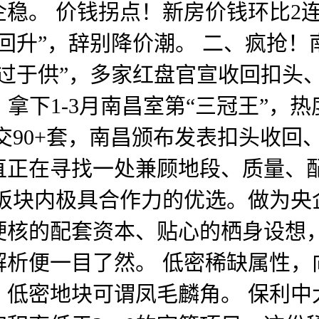
稳。 价钱拐点！新房价钱环比2连涨
回升”，辞别降价潮。 二、疯抢
过于供”，多家红盘官宣收回扣头
套，拿下1-3月南昌室第“三冠王”，
成交90+套，南昌颁布发表扣头收
直正在寻找一处兼顾地段、质量、
下板块内极具合作力的优选。做为央
硬核的配套资本、贴心的栖身设想
析便一目了然。 低密稀缺属性，
低密地块可谓凤毛麟角。 保利中大