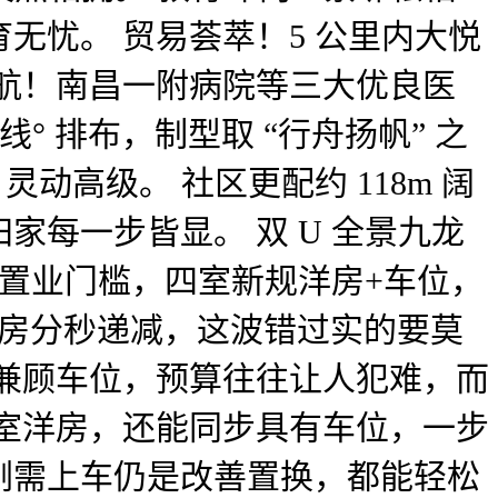
无忧。 贸易荟萃！5 公里内大悦
航！南昌一附病院等三大优良医
° 排布，制型取 “行舟扬帆” 之
灵动高级。 社区更配约 118m 阔
归家每一步皆显。 双 U 全景九龙
块置业门槛，四室新规洋房+车位，
好房分秒递减，这波错过实的要莫
兼顾车位，预算往往让人犯难，而
四室洋房，还能同步具有车位，一步
刚需上车仍是改善置换，都能轻松