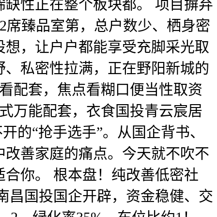
稀缺性正在整个板块都。 项目摒弃
172席臻品室第，总户数少、栖身密
设想，让户户都能享受充脚采光取
视野、私密性拉满，正在野阳新城的
房看配套，焦点看糊口便当性取资
坐式万能配套，衣食国投青云宸居
不开的“抢手选手”。从国企背书、
中改善家庭的痛点。今天就不吹不
合你。 根本盘！纯改善低密社
由南昌国投国企开辟，资金稳健、交