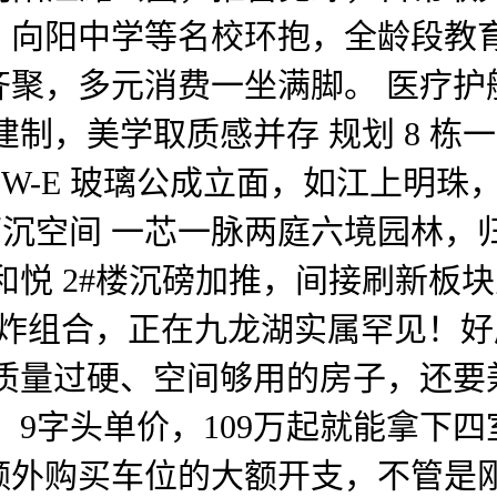
向阳中学等名校环抱，全龄段教育
齐聚，多元消费一坐满脚。 医疗护
，美学取质感并存 规划 8 栋一线
OW-E 玻璃公成立面，如江上明珠，
 下沉空间 一芯一脉两庭六境园林，
和悦 2#楼沉磅加推，间接刷新板
王炸组合，正在九龙湖实属罕见！
套质量过硬、空间够用的房子，还要
，9字头单价，109万起就能拿下
额外购买车位的大额开支，不管是