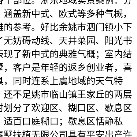
各个部位。浙东地域实景案例：分
，涵盖新中式、欧式等多种气概，
雅的参考。好比余姚市泗门镇小下
了无妨碍动线、天井菜园、阳光书
表现了新中式的典雅气概；室内结
墅，客户是年轻的返乡创业者，喜
具，同时连系上虞地域的天气特
。还不足姚市临山镇王家丘的两层
时划分了欢迎区、糊口区、歇息区
，适百口庭糊口；歇息区恬静私
春墅扶植无限公司具有平安出产许