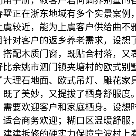
利用手册，教客户若何调养别墅的
春墅正在浙东地域有多个实景案例
上虞较近，能为上虞客户供给曲不
目针对客户的返乡养老需求，设想
，搭配木质门窗，既贴合村落，又
好比余姚市泗门镇夹塘村的欧式别
了大理石地面、欧式吊灯、雕花家
，既了美妙，又提拔了栖身舒服度
，需要欢迎客户和家庭栖身。设想
，适合商务欢迎；糊口区温暖舒服
：建建拆修的硬实力保障宁波村上