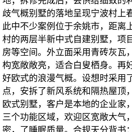
地；拆修完成后，会供给细致的
歧气概别墅的落地呈现宁波村上
此中不少案例位于余姚市，距离
村的两层半新中式自建别墅，项
房等空间。外立面采用青砖灰瓦
构宽敞敞亮，适合白叟栖身。再
好欧式的浪漫气概。设想时采用
点，安拆了新风系统和隔热屋顶
欧式别墅，客户是本地的企业家
三个功能区域，欢迎区宽敞大气
密，了睡眠质量。合规天分背书