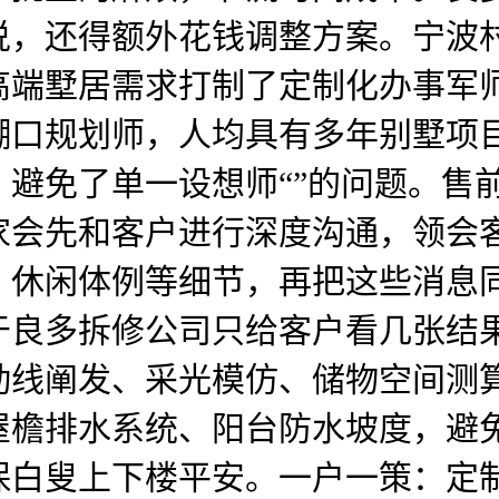
说，还得额外花钱调整方案。宁波
高端墅居需求打制了定制化办事军
糊口规划师，人均具有多年别墅项
避免了单一设想师“”的问题。售
家会先和客户进行深度沟通，领会
、休闲体例等细节，再把这些消息
于良多拆修公司只给客户看几张结
动线阐发、采光模仿、储物空间测
屋檐排水系统、阳台防水坡度，避
保白叟上下楼平安。一户一策：定